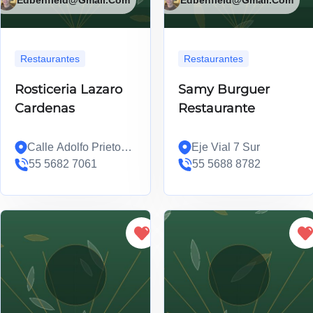
Restaurantes
Restaurantes
Rosticeria Lazaro
Samy Burguer
Cardenas
Restaurante
Calle Adolfo Prieto
Eje Vial 7 Sur
SN,
55 5682 7061
55 5688 8782