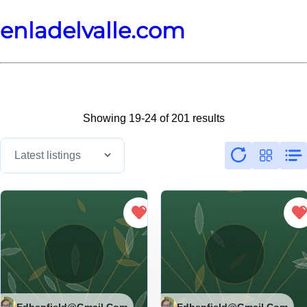
enladelvalle.com
Showing 19-24 of 201 results
Edbenfield@gmail.com
Edbenfield@gmail.com