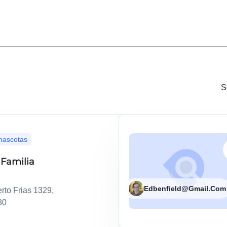
S
 mascotas
 Familia
Edbenfield@gmail.com
rto Frias 1329,
80