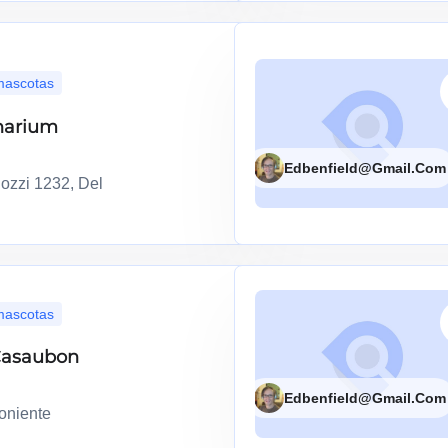
 mascotas
narium
Edbenfield@gmail.com
lozzi 1232, Del
 mascotas
 Casaubon
Edbenfield@gmail.com
Poniente