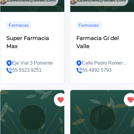
Farmacias
Farmacias
Super Farmacia
Farmacia Gi del
Max
Valle
Eje Vial 3 Poniente
Calle Pedro Romero
55 5523 9251
de
55 4892 5793