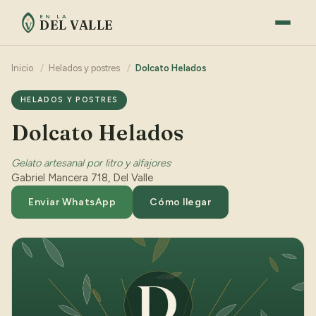
EN LA
DEL VALLE
V
Inicio
/
Helados y postres
/
Dolcato Helados
HELADOS Y POSTRES
Dolcato Helados
Gelato artesanal por litro y alfajores
·
Gabriel Mancera 718, Del Valle
Enviar WhatsApp
Cómo llegar