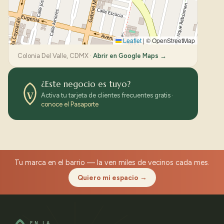
Leaflet
|
© OpenStreetMap
Colonia Del Valle, CDMX ·
Abrir en Google Maps →
¿Este negocio es tuyo?
V
Activa tu tarjeta de clientes frecuentes gratis ·
conoce el Pasaporte
Tu marca en el barrio — la ven miles de vecinos cada mes.
Quiero mi espacio →
EN LA