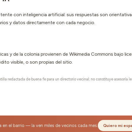
stente con inteligencia artificial: sus respuestas son orientati
arios y datos directamente con cada negocio.
ricas y de la colonia provienen de Wikimedia Commons bajo lice
o visible, o son propias del sitio.
illa redactada de buena fe para un directorio vecinal; no constituye asesoría le
 en el barrio — la ven miles de vecinos cada mes.
Quiero mi esp