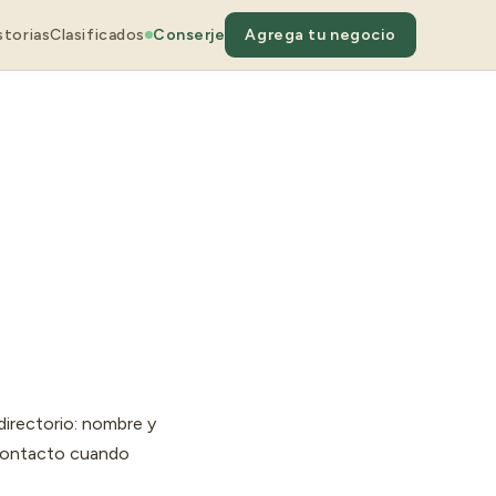
storias
Clasificados
Conserje
Agrega tu negocio
 directorio: nombre y
 contacto cuando