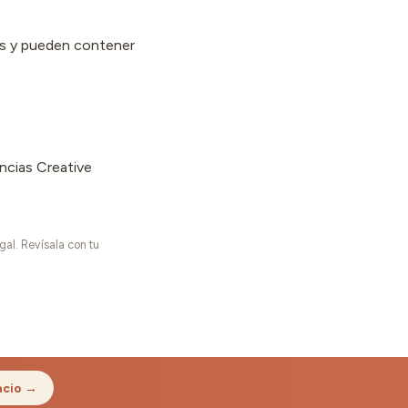
vas y pueden contener
ncias Creative
gal. Revísala con tu
acio →