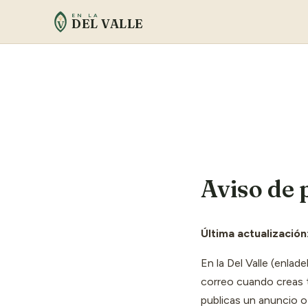
Saltar
EN LA
DEL VALLE
al
V
contenido
Aviso de 
Última actualización
En la Del Valle (enlad
correo cuando creas 
publicas un anuncio o