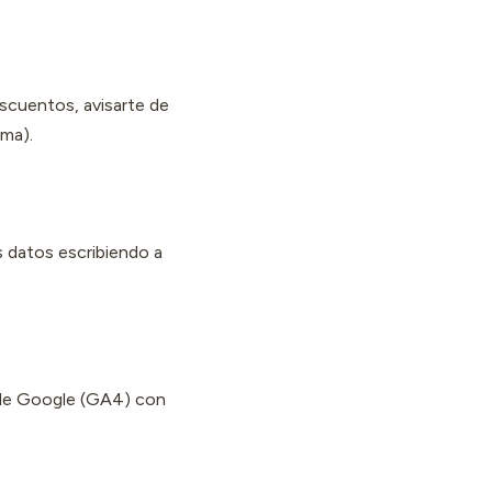
escuentos, avisarte de
ima).
s datos escribiendo a
a de Google (GA4) con