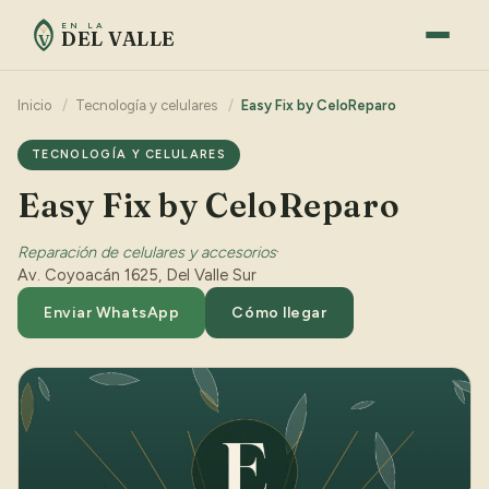
EN LA
DEL VALLE
V
Inicio
/
Tecnología y celulares
/
Easy Fix by CeloReparo
TECNOLOGÍA Y CELULARES
Easy Fix by CeloReparo
Reparación de celulares y accesorios
·
Av. Coyoacán 1625, Del Valle Sur
Enviar WhatsApp
Cómo llegar