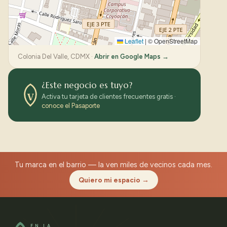
Leaflet
|
© OpenStreetMap
Colonia Del Valle, CDMX ·
Abrir en Google Maps →
¿Este negocio es tuyo?
V
Activa tu tarjeta de clientes frecuentes gratis ·
conoce el Pasaporte
Tu marca en el barrio — la ven miles de vecinos cada mes.
Quiero mi espacio →
EN LA