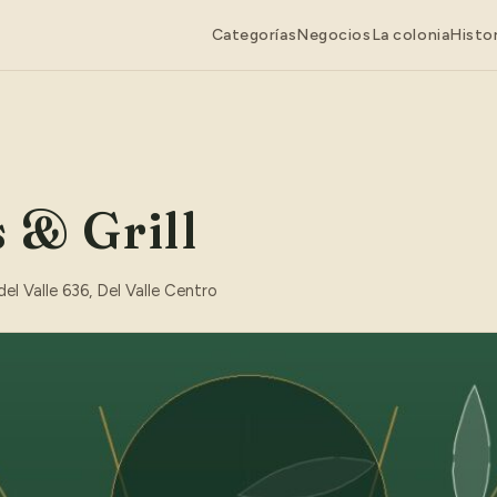
Categorías
Negocios
La colonia
Histor
 & Grill
del Valle 636, Del Valle Centro