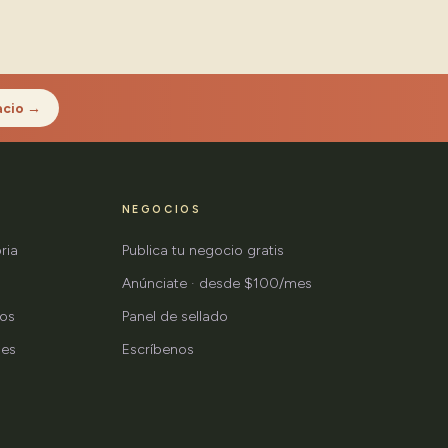
acio →
NEGOCIOS
ria
Publica tu negocio gratis
Anúnciate · desde $100/mes
tos
Panel de sellado
nes
Escríbenos