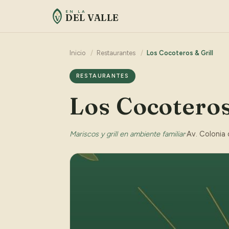
EN LA
DEL VALLE
V
Inicio
/
Restaurantes
/
Los Cocoteros & Grill
RESTAURANTES
Los Cocoteros
Mariscos y grill en ambiente familiar
·
Av. Colonia 