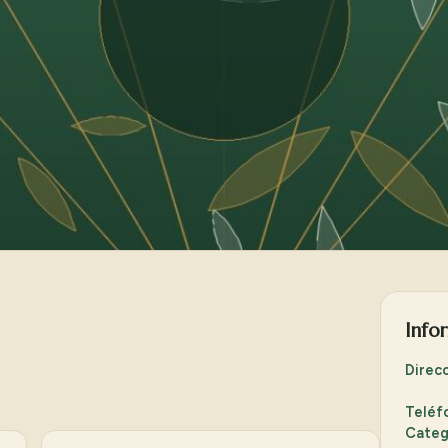
Info
Direc
Teléf
Categ