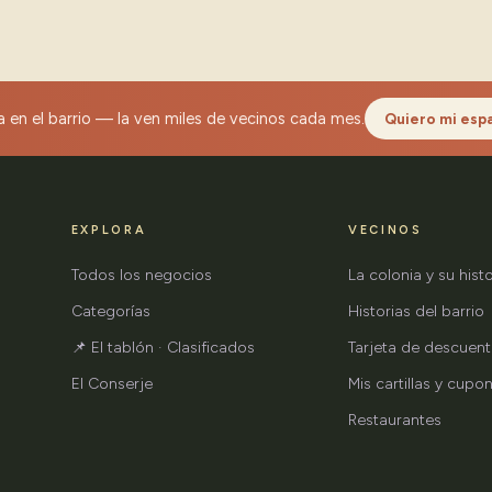
 en el barrio — la ven miles de vecinos cada mes.
Quiero mi esp
EXPLORA
VECINOS
Todos los negocios
La colonia y su histo
Categorías
Historias del barrio
📌 El tablón · Clasificados
Tarjeta de descuen
El Conserje
Mis cartillas y cupo
Restaurantes