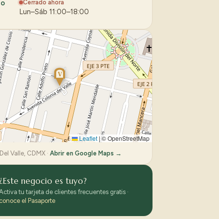
io
Cerrado ahora
Lun–Sáb 11:00–18:00
V
Leaflet
|
© OpenStreetMap
Del Valle, CDMX ·
Abrir en Google Maps →
¿Este negocio es tuyo?
Activa tu tarjeta de clientes frecuentes gratis ·
conoce el Pasaporte