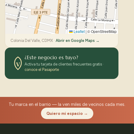
Leaflet
|
© OpenStreetMap
Colonia Del Valle, CDMX ·
Abrir en Google Maps →
¿Este negocio es tuyo?
V
Activa tu tarjeta de clientes frecuentes gratis ·
conoce el Pasaporte
Tu marca en el barrio — la ven miles de vecinos cada mes.
Quiero mi espacio →