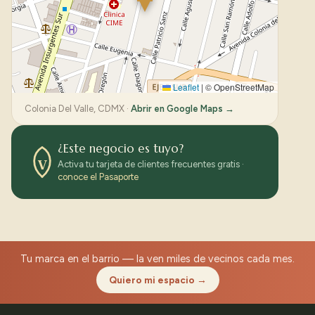
Leaflet
|
© OpenStreetMap
Colonia Del Valle, CDMX ·
Abrir en Google Maps →
¿Este negocio es tuyo?
V
Activa tu tarjeta de clientes frecuentes gratis ·
conoce el Pasaporte
Tu marca en el barrio — la ven miles de vecinos cada mes.
Quiero mi espacio →