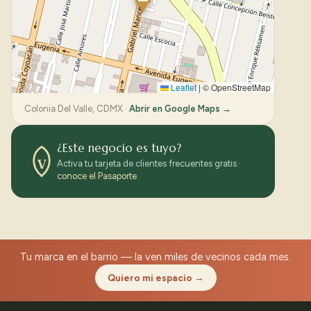
Leaflet
|
© OpenStreetMap
Colonia Del Valle, CDMX ·
Abrir en Google Maps →
¿Este negocio es tuyo?
V
Activa tu tarjeta de clientes frecuentes gratis ·
conoce el Pasaporte
Tu marca en el barrio — la ven miles de vecinos cada mes.
Quiero mi espacio →