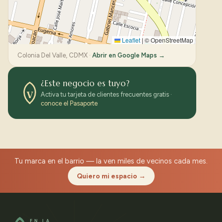
Leaflet
|
© OpenStreetMap
Colonia Del Valle, CDMX ·
Abrir en Google Maps →
¿Este negocio es tuyo?
V
Activa tu tarjeta de clientes frecuentes gratis ·
conoce el Pasaporte
Tu marca en el barrio — la ven miles de vecinos cada mes.
Quiero mi espacio →
EN LA