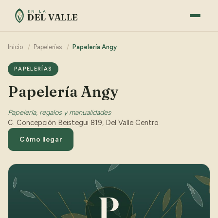
EN LA
DEL VALLE
V
Inicio
/
Papelerías
/
Papelería Angy
PAPELERÍAS
Papelería Angy
Papelería, regalos y manualidades
·
C. Concepción Beistegui 819, Del Valle Centro
Cómo llegar