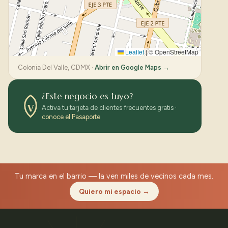
Leaflet
|
© OpenStreetMap
Colonia Del Valle, CDMX ·
Abrir en Google Maps →
¿Este negocio es tuyo?
V
Activa tu tarjeta de clientes frecuentes gratis ·
conoce el Pasaporte
Tu marca en el barrio — la ven miles de vecinos cada mes.
Quiero mi espacio →