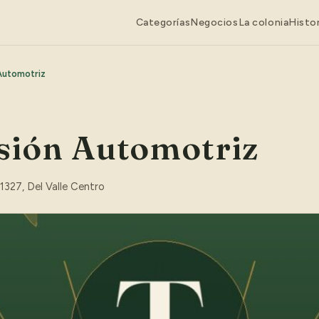
Categorías
Negocios
La colonia
Histor
Automotriz
ión Automotriz
1327, Del Valle Centro