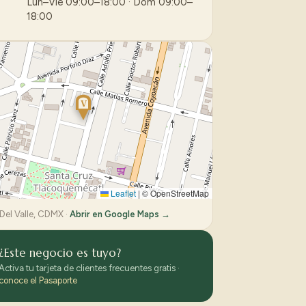
Lun–Vie 09:00–18:00 · Dom 09:00–
18:00
V
Leaflet
|
© OpenStreetMap
Del Valle, CDMX ·
Abrir en Google Maps →
¿Este negocio es tuyo?
Activa tu tarjeta de clientes frecuentes gratis ·
conoce el Pasaporte