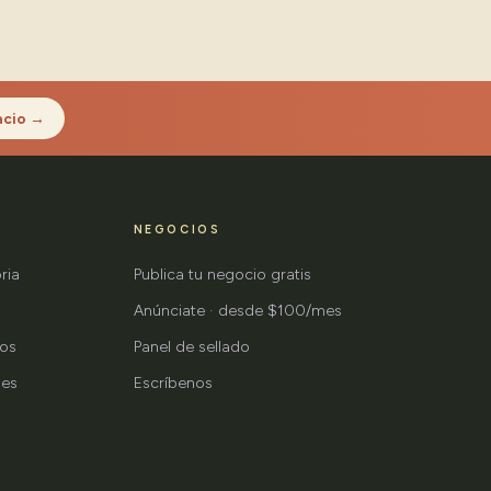
acio →
NEGOCIOS
ria
Publica tu negocio gratis
Anúnciate · desde $100/mes
tos
Panel de sellado
nes
Escríbenos