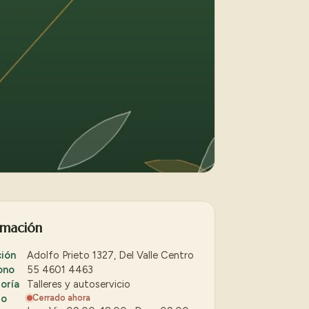
rmación
ción
Adolfo Prieto 1327, Del Valle Centro
ono
55 4601 4463
oría
Talleres y autoservicio
io
Cerrado ahora