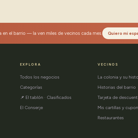
 en el barrio — la ven miles de vecinos cada mes.
Quiero mi esp
EXPLORA
VECINOS
Todos los negocios
La colonia y su histo
Categorías
Historias del barrio
📌 El tablón · Clasificados
Tarjeta de descuen
El Conserje
Mis cartillas y cupo
Restaurantes