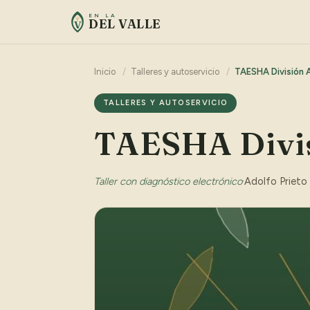
EN LA
DEL VALLE
V
Inicio
/
Talleres y autoservicio
/
TAESHA División 
TALLERES Y AUTOSERVICIO
TAESHA Divis
Taller con diagnóstico electrónico
·
Adolfo Prieto 