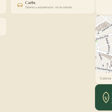
Carfix
Talleres y autoservicio · en la colonia
Colonia 
V