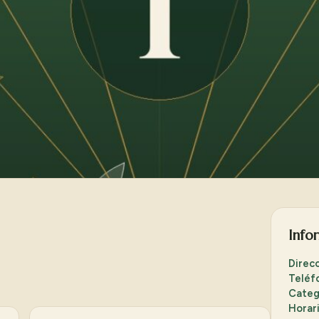
Info
Direc
Teléf
Categ
Horar