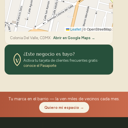
Leaflet
|
© OpenStreetMap
Colonia Del Valle, CDMX ·
Abrir en Google Maps →
¿Este negocio es tuyo?
V
Activa tu tarjeta de clientes frecuentes gratis ·
conoce el Pasaporte
Tu marca en el barrio — la ven miles de vecinos cada mes.
Quiero mi espacio →