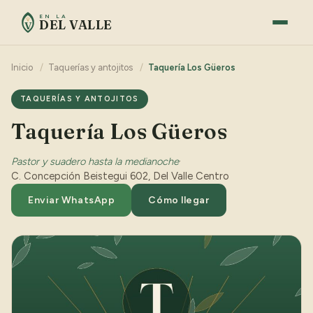
EN LA
DEL VALLE
V
Inicio
/
Taquerías y antojitos
/
Taquería Los Güeros
TAQUERÍAS Y ANTOJITOS
Taquería Los Güeros
Pastor y suadero hasta la medianoche
·
C. Concepción Beistegui 602, Del Valle Centro
Enviar WhatsApp
Cómo llegar