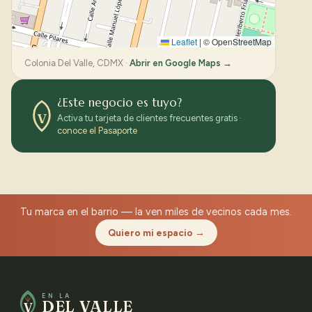
Leaflet
|
© OpenStreetMap
Colonia Del Valle, CDMX ·
Abrir en Google Maps →
¿Este negocio es tuyo?
V
Activa tu tarjeta de clientes frecuentes gratis ·
conoce el Pasaporte
Tu marca en el barrio — la ven miles de vecinos cada mes.
Quiero mi espacio →
EN LA
DEL VALLE
V