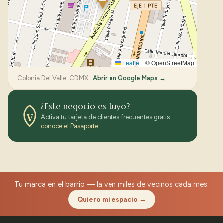
Leaflet
|
© OpenStreetMap
Colonia Del Valle, CDMX ·
Abrir en Google Maps →
¿Este negocio es tuyo?
V
Activa tu tarjeta de clientes frecuentes gratis ·
conoce el Pasaporte
Tu marca en el barrio — la ven miles de vecinos cada mes.
Quiero mi espacio →