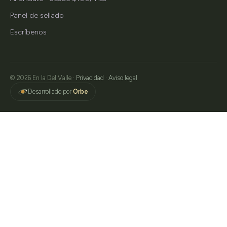
Panel de sellado
Escríbenos
© 2026 En la Del Valle ·
Privacidad
·
Aviso legal
Desarrollado por
Orbe