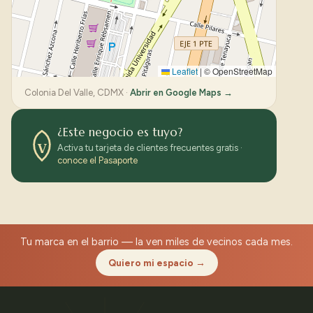
Leaflet
|
© OpenStreetMap
Colonia Del Valle, CDMX ·
Abrir en Google Maps →
¿Este negocio es tuyo?
V
Activa tu tarjeta de clientes frecuentes gratis ·
conoce el Pasaporte
Tu marca en el barrio — la ven miles de vecinos cada mes.
Quiero mi espacio →